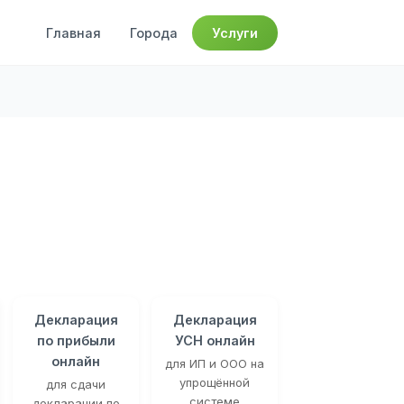
Главная
Города
Услуги
Декларация
Декларация
по прибыли
УСН онлайн
онлайн
для ИП и ООО на
упрощённой
для сдачи
системе
декларации по