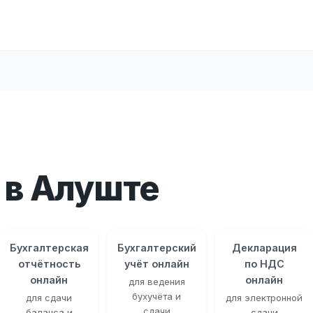
 в Алуште
Бухгалтерская
Бухгалтерский
Декларация
отчётность
учёт онлайн
по НДС
онлайн
онлайн
для ведения
бухучёта и
для сдачи
для электронной
сдачи
баланса и
сдачи