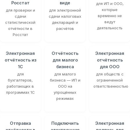
Росстат
виде
для ИП и ООО,
которые
для проверки и
для электронной
временно не
сдачи
сдачи налоговых
ведут
статистической
деклараций и
деятельность
отчётности в
расчётов
Росстат
Электронная
Отчётность
Электронная
отчётность из
для малого
отчётность
1С
бизнеса
для ООО
для
для малого
для обществ с
бухгалтеров,
бизнеса — ИП и
ограниченной
работающих в
ООО на
ответственностью
программах 1С
упрощённых
режимах
Отправка
Подключить
Электронная
отчётности в
электронную
подпись для