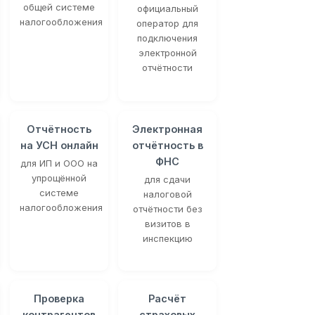
общей системе
официальный
налогообложения
оператор для
подключения
электронной
отчётности
Отчётность
Электронная
на УСН онлайн
отчётность в
ФНС
для ИП и ООО на
упрощённой
для сдачи
системе
налоговой
налогообложения
отчётности без
визитов в
инспекцию
Проверка
Расчёт
контрагентов
страховых