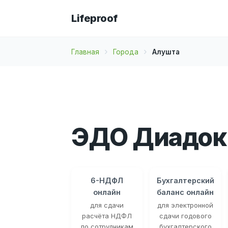
Lifeproof
Главная
Города
Алушта
ЭДО Диадок
6-НДФЛ
Бухгалтерский
онлайн
баланс онлайн
для сдачи
для электронной
расчёта НДФЛ
сдачи годового
по сотрудникам
бухгалтерского