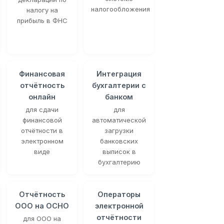
налогообложения
налогу на
прибыль в ФНС
Финансовая
Интеграция
отчётность
бухгалтерии с
онлайн
банком
для сдачи
для
финансовой
автоматической
отчётности в
загрузки
электронном
банковских
виде
выписок в
бухгалтерию
Отчётность
Операторы
ООО на ОСНО
электронной
отчётности
для ООО на