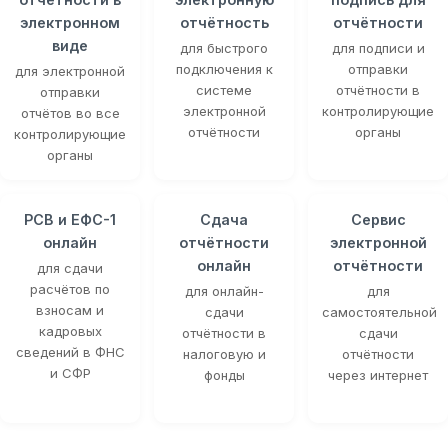
электронном
отчётность
отчётности
виде
для быстрого
для подписи и
подключения к
отправки
для электронной
системе
отчётности в
отправки
электронной
контролирующие
отчётов во все
отчётности
органы
контролирующие
органы
РСВ и ЕФС-1
Сдача
Сервис
онлайн
отчётности
электронной
онлайн
отчётности
для сдачи
расчётов по
для онлайн-
для
взносам и
сдачи
самостоятельной
кадровых
отчётности в
сдачи
сведений в ФНС
налоговую и
отчётности
и СФР
фонды
через интернет