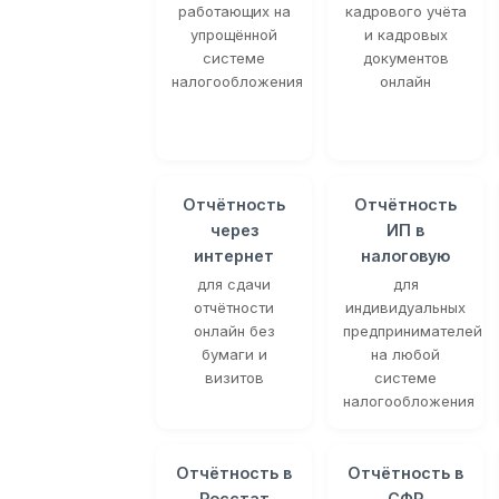
работающих на
кадрового учёта
упрощённой
и кадровых
системе
документов
налогообложения
онлайн
Отчётность
Отчётность
через
ИП в
интернет
налоговую
для сдачи
для
отчётности
индивидуальных
онлайн без
предпринимателей
бумаги и
на любой
визитов
системе
налогообложения
Отчётность в
Отчётность в
Росстат
СФР