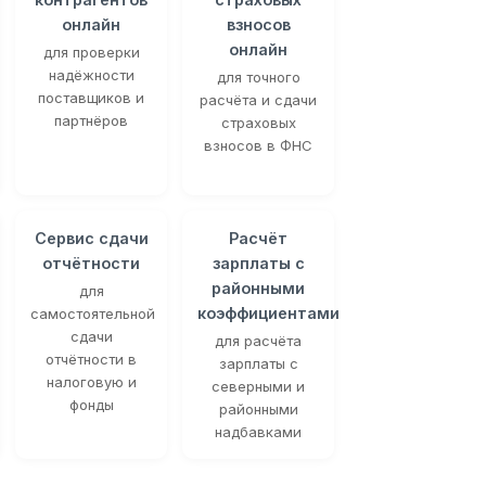
онлайн
взносов
онлайн
для проверки
надёжности
для точного
поставщиков и
расчёта и сдачи
партнёров
страховых
взносов в ФНС
Сервис сдачи
Расчёт
отчётности
зарплаты с
районными
для
коэффициентами
самостоятельной
сдачи
для расчёта
отчётности в
зарплаты с
налоговую и
северными и
фонды
районными
надбавками