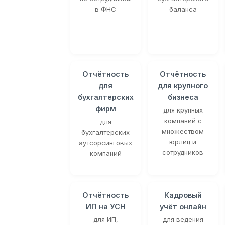
в ФНС
баланса
Отчётность
Отчётность
для
для крупного
бухгалтерских
бизнеса
фирм
для крупных
компаний с
для
множеством
бухгалтерских
юрлиц и
аутсорсинговых
сотрудников
компаний
Отчётность
Кадровый
ИП на УСН
учёт онлайн
для ИП,
для ведения