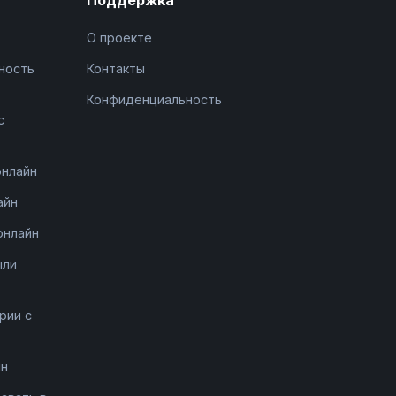
О проекте
ность
Контакты
Конфиденциальность
с
онлайн
айн
онлайн
ыли
рии с
йн