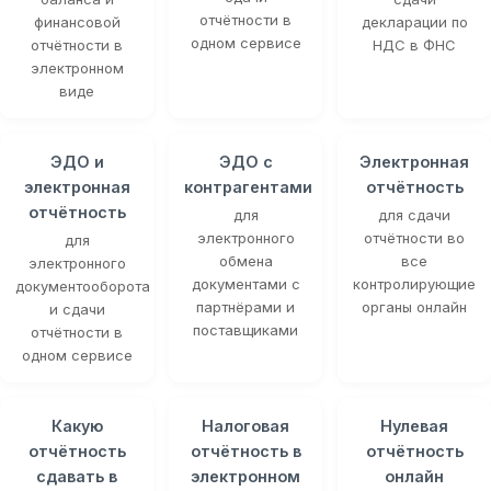
отчётности в
финансовой
декларации по
одном сервисе
отчётности в
НДС в ФНС
электронном
виде
ЭДО и
ЭДО с
Электронная
электронная
контрагентами
отчётность
отчётность
для
для сдачи
электронного
отчётности во
для
обмена
все
электронного
документами с
контролирующие
документооборота
партнёрами и
органы онлайн
и сдачи
поставщиками
отчётности в
одном сервисе
Какую
Налоговая
Нулевая
отчётность
отчётность в
отчётность
сдавать в
электронном
онлайн