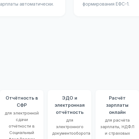
зарплаты автоматически.
формирования ЕФС-1.
Отчётность в
ЭДО и
Расчёт
СФР
электронная
зарплаты
отчётность
онлайн
для электронной
сдачи
для
для расчёта
отчётности в
электронного
зарплаты, НДФЛ
Социальный
документооборота
и страховых