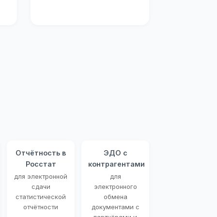
Отчётность в
ЭДО с
Росстат
контрагентами
для электронной
для
сдачи
электронного
статистической
обмена
отчётности
документами с