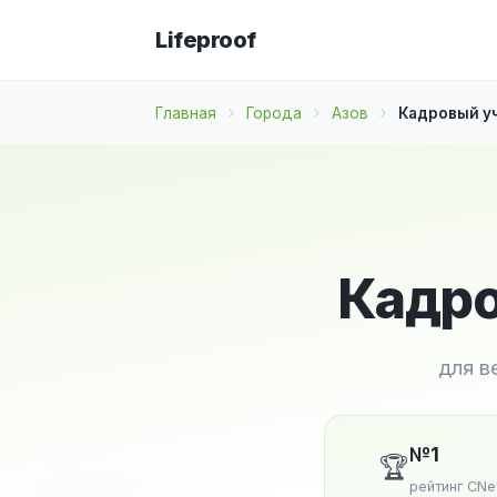
Lifeproof
Главная
Города
Азов
Кадровый уч
Кадро
для в
№1
🏆
рейтинг CN