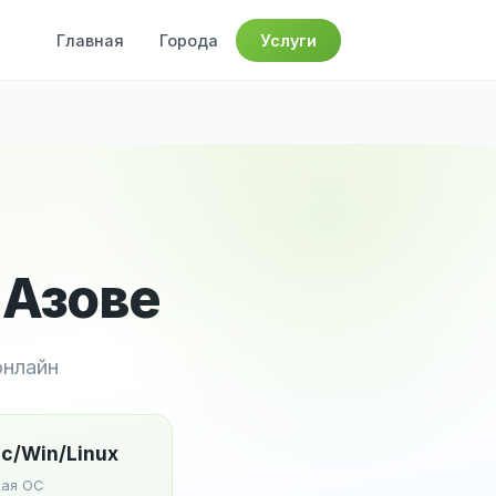
Главная
Города
Услуги
 Азове
онлайн
c/Win/Linux
ая ОС