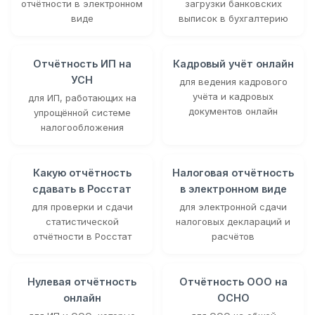
отчётности в электронном
загрузки банковских
виде
выписок в бухгалтерию
Отчётность ИП на
Кадровый учёт онлайн
УСН
для ведения кадрового
учёта и кадровых
для ИП, работающих на
документов онлайн
упрощённой системе
налогообложения
Какую отчётность
Налоговая отчётность
сдавать в Росстат
в электронном виде
для проверки и сдачи
для электронной сдачи
статистической
налоговых деклараций и
отчётности в Росстат
расчётов
Нулевая отчётность
Отчётность ООО на
онлайн
ОСНО