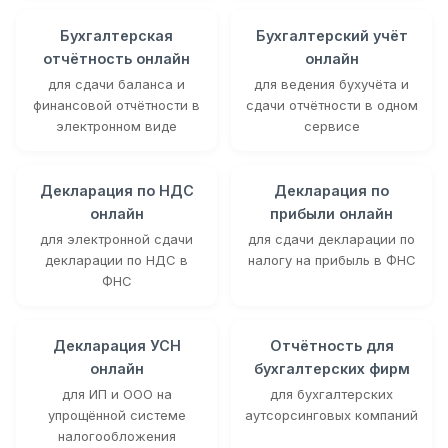
Бухгалтерская
Бухгалтерский учёт
отчётность онлайн
онлайн
для сдачи баланса и
для ведения бухучёта и
финансовой отчётности в
сдачи отчётности в одном
электронном виде
сервисе
Декларация по НДС
Декларация по
онлайн
прибыли онлайн
для электронной сдачи
для сдачи декларации по
декларации по НДС в
налогу на прибыль в ФНС
ФНС
Декларация УСН
Отчётность для
онлайн
бухгалтерских фирм
для ИП и ООО на
для бухгалтерских
упрощённой системе
аутсорсинговых компаний
налогообложения