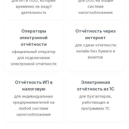
для ИП и ООО, которые
для ООО на общей
временно не ведут
системе
деятельность
налогообложения
Операторы
Отчётность через
электронной
интернет
отчётности
для сдачи отчётности
онлайн без бумаги и
официальный оператор
визитов
для подключения
электронной отчётности
Отчётность ИП в
Электронная
налоговую
отчётность из 1С
для индивидуальных
для бухгалтеров,
предпринимателей на
работающих в
любой системе
программах 1С
налогообложения