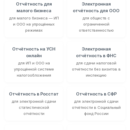
Отчётность для
Электронная
малого бизнеса
отчётность для ООО
для малого бизнеса — ИП
для обществ с
и ООО на упрощённых
ограниченной
режимах
ответственностью
Отчётность на УСН
Электронная
онлайн
отчётность в ФНС
для ИП и ООО на
для сдачи налоговой
упрощённой системе
отчётности без визитов в
налогообложения
инспекцию
Отчётность в Росстат
Отчётность в СФР
для электронной сдачи
для электронной сдачи
статистической
отчётности в Социальный
отчётности
фонд России