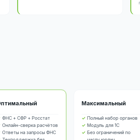
Оптимальный
Максимальный
ФНС + СФР + Росстат
Полный набор органов
Онлайн-сверка расчётов
Модуль для 1С
Ответы на запросы ФНС
Без ограничений по
Техподдержка без
числу юрлиц