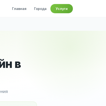
Главная
Города
Услуги
йн в
ения