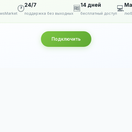
24/7
14 дней
Ma
🕐
🆓
💻
ewsMarket
поддержка без выходных
бесплатный доступ
люб
Подключить