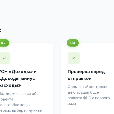
с
✓
✓
УСН «Доходы» и
Проверка перед
«Доходы минус
отправкой
расходы»
Форматный контроль:
декларация будет
Поддерживаются оба
принята ФНС с первого
объекта
раза.
налогообложения —
сервис выберет нужный