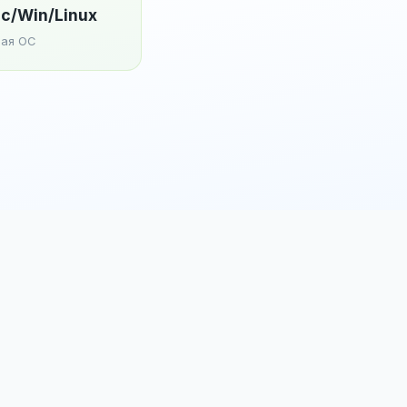
c/Win/Linux
ая ОС