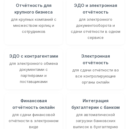
Отчётность для
ЭДО и электронная
крупного бизнеса
отчётность
для крупных компаний с
для электронного
множеством юрлиц и
документооборота и
сотрудников
сдачи отчётности в одном
сервисе
ЭДО с контрагентами
Электронная
отчётность
для электронного обмена
документами с
для сдачи отчётности во
партнёрами и
все контролирующие
поставщиками
органы онлайн
Финансовая
Интеграция
отчётность онлайн
бухгалтерии с банком
для сдачи финансовой
для автоматической
отчётности в электронном
загрузки банковских
виде
выписок в бухгалтерию