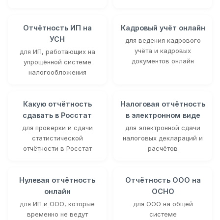
Отчётность ИП на
Кадровый учёт онлайн
УСН
для ведения кадрового
учёта и кадровых
для ИП, работающих на
документов онлайн
упрощённой системе
налогообложения
Какую отчётность
Налоговая отчётность
сдавать в Росстат
в электронном виде
для проверки и сдачи
для электронной сдачи
статистической
налоговых деклараций и
отчётности в Росстат
расчётов
Нулевая отчётность
Отчётность ООО на
онлайн
ОСНО
для ИП и ООО, которые
для ООО на общей
временно не ведут
системе