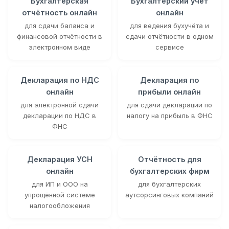
Бухгалтерская
Бухгалтерский учёт
отчётность онлайн
онлайн
для сдачи баланса и
для ведения бухучёта и
финансовой отчётности в
сдачи отчётности в одном
электронном виде
сервисе
Декларация по НДС
Декларация по
онлайн
прибыли онлайн
для электронной сдачи
для сдачи декларации по
декларации по НДС в
налогу на прибыль в ФНС
ФНС
Декларация УСН
Отчётность для
онлайн
бухгалтерских фирм
для ИП и ООО на
для бухгалтерских
упрощённой системе
аутсорсинговых компаний
налогообложения