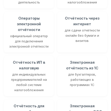
деятельность
налогообложения
Операторы
Отчётность через
электронной
интернет
отчётности
для сдачи отчётности
онлайн без бумаги и
официальный оператор
визитов
для подключения
электронной отчётности
Отчётность ИП в
Электронная
налоговую
отчётность из 1С
для индивидуальных
для бухгалтеров,
предпринимателей на
работающих в
любой системе
программах 1С
налогообложения
Отчётность для
Электронная