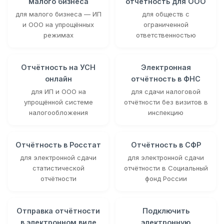
малого бизнеса
отчётность для ООО
для малого бизнеса — ИП
для обществ с
и ООО на упрощённых
ограниченной
режимах
ответственностью
Отчётность на УСН
Электронная
онлайн
отчётность в ФНС
для ИП и ООО на
для сдачи налоговой
упрощённой системе
отчётности без визитов в
налогообложения
инспекцию
Отчётность в Росстат
Отчётность в СФР
для электронной сдачи
для электронной сдачи
статистической
отчётности в Социальный
отчётности
фонд России
Отправка отчётности
Подключить
в электронном виде
электронную