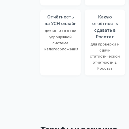
Отчётность
Какую
на УСН онлайн
отчётность
сдавать в
для ИП и ООО на
Росстат
упрощённой
системе
для проверки и
налогообложения
сдачи
статистической
отчётности в
Росстат