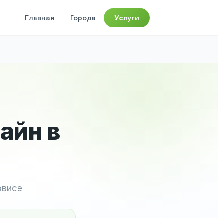
Главная
Города
Услуги
айн в
рвисе