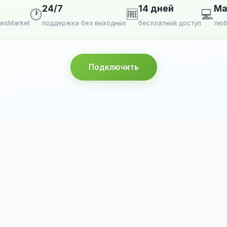
24/7
14 дней
Ma
🕐
🆓
💻
ewsMarket
поддержка без выходных
бесплатный доступ
люб
Подключить