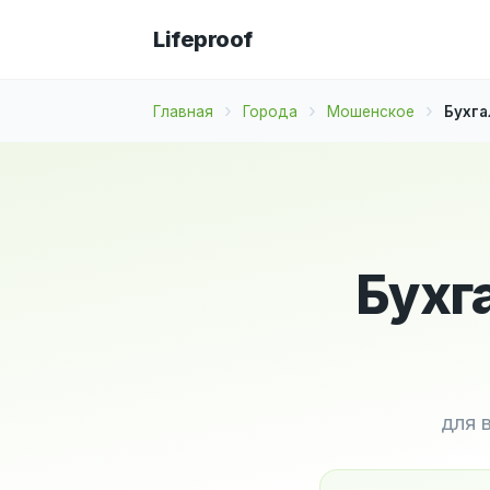
Lifeproof
Главная
Города
Мошенское
Бухга
Бухг
для 