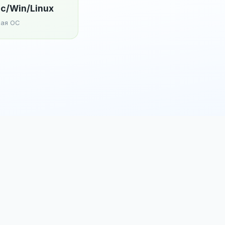
c/Win/Linux
ая ОС