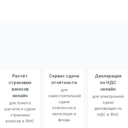
Расчёт
Сервис сдачи
Декларация
страховых
отчётности
по НДС
взносов
онлайн
для
онлайн
самостоятельной
для электронной
сдачи
сдачи
для точного
отчётности в
декларации по
расчёта и сдачи
налоговую и
НДС в ФНС
страховых
фонды
взносов в ФНС