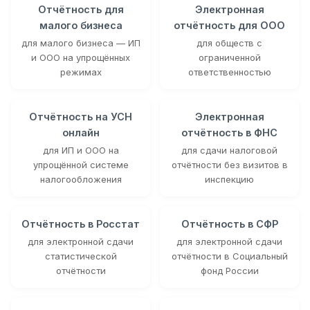
Отчётность для
Электронная
малого бизнеса
отчётность для ООО
для малого бизнеса — ИП
для обществ с
и ООО на упрощённых
ограниченной
режимах
ответственностью
Отчётность на УСН
Электронная
онлайн
отчётность в ФНС
для ИП и ООО на
для сдачи налоговой
упрощённой системе
отчётности без визитов в
налогообложения
инспекцию
Отчётность в Росстат
Отчётность в СФР
для электронной сдачи
для электронной сдачи
статистической
отчётности в Социальный
отчётности
фонд России