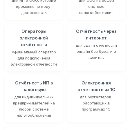
для ИП и ООО, которые
для ООО на общей
временно не ведут
системе
деятельность
налогообложения
Операторы
Отчётность через
электронной
интернет
отчётности
для сдачи отчётности
онлайн без бумаги и
официальный оператор
визитов
для подключения
электронной отчётности
Отчётность ИП в
Электронная
налоговую
отчётность из 1С
для индивидуальных
для бухгалтеров,
предпринимателей на
работающих в
любой системе
программах 1С
налогообложения