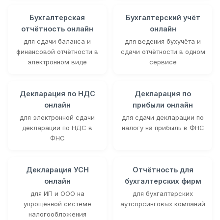
Бухгалтерская
Бухгалтерский учёт
отчётность онлайн
онлайн
для сдачи баланса и
для ведения бухучёта и
финансовой отчётности в
сдачи отчётности в одном
электронном виде
сервисе
Декларация по НДС
Декларация по
онлайн
прибыли онлайн
для электронной сдачи
для сдачи декларации по
декларации по НДС в
налогу на прибыль в ФНС
ФНС
Декларация УСН
Отчётность для
онлайн
бухгалтерских фирм
для ИП и ООО на
для бухгалтерских
упрощённой системе
аутсорсинговых компаний
налогообложения