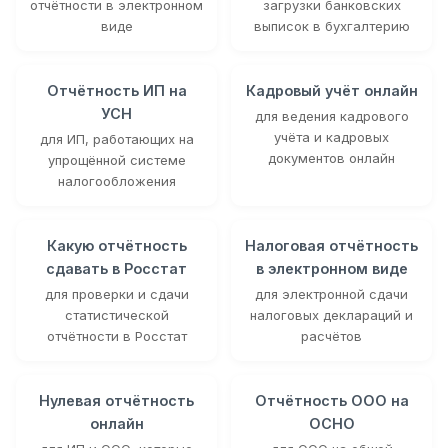
отчётности в электронном
загрузки банковских
виде
выписок в бухгалтерию
Отчётность ИП на
Кадровый учёт онлайн
УСН
для ведения кадрового
учёта и кадровых
для ИП, работающих на
документов онлайн
упрощённой системе
налогообложения
Какую отчётность
Налоговая отчётность
сдавать в Росстат
в электронном виде
для проверки и сдачи
для электронной сдачи
статистической
налоговых деклараций и
отчётности в Росстат
расчётов
Нулевая отчётность
Отчётность ООО на
онлайн
ОСНО