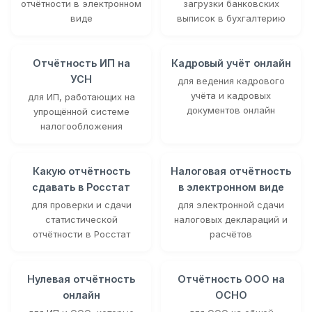
отчётности в электронном
загрузки банковских
виде
выписок в бухгалтерию
Отчётность ИП на
Кадровый учёт онлайн
УСН
для ведения кадрового
учёта и кадровых
для ИП, работающих на
документов онлайн
упрощённой системе
налогообложения
Какую отчётность
Налоговая отчётность
сдавать в Росстат
в электронном виде
для проверки и сдачи
для электронной сдачи
статистической
налоговых деклараций и
отчётности в Росстат
расчётов
Нулевая отчётность
Отчётность ООО на
онлайн
ОСНО