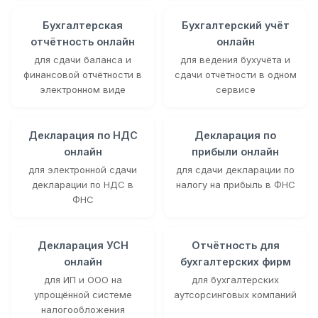
Бухгалтерская
Бухгалтерский учёт
отчётность онлайн
онлайн
для сдачи баланса и
для ведения бухучёта и
финансовой отчётности в
сдачи отчётности в одном
электронном виде
сервисе
Декларация по НДС
Декларация по
онлайн
прибыли онлайн
для электронной сдачи
для сдачи декларации по
декларации по НДС в
налогу на прибыль в ФНС
ФНС
Декларация УСН
Отчётность для
онлайн
бухгалтерских фирм
для ИП и ООО на
для бухгалтерских
упрощённой системе
аутсорсинговых компаний
налогообложения