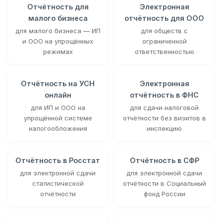
Отчётность для
Электронная
малого бизнеса
отчётность для ООО
для малого бизнеса — ИП
для обществ с
и ООО на упрощённых
ограниченной
режимах
ответственностью
Отчётность на УСН
Электронная
онлайн
отчётность в ФНС
для ИП и ООО на
для сдачи налоговой
упрощённой системе
отчётности без визитов в
налогообложения
инспекцию
Отчётность в Росстат
Отчётность в СФР
для электронной сдачи
для электронной сдачи
статистической
отчётности в Социальный
отчётности
фонд России