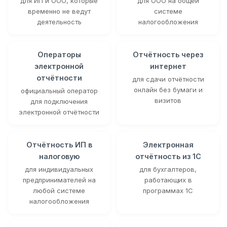
для ИП и ООО, которые
для ООО на общей
временно не ведут
системе
деятельность
налогообложения
Операторы
Отчётность через
электронной
интернет
отчётности
для сдачи отчётности
онлайн без бумаги и
официальный оператор
визитов
для подключения
электронной отчётности
Отчётность ИП в
Электронная
налоговую
отчётность из 1С
для индивидуальных
для бухгалтеров,
предпринимателей на
работающих в
любой системе
программах 1С
налогообложения