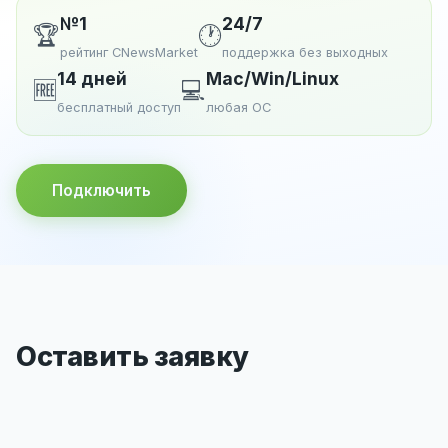
№1
24/7
🏆
🕐
рейтинг CNewsMarket
поддержка без выходных
14 дней
Mac/Win/Linux
🆓
💻
бесплатный доступ
любая ОС
Подключить
Оставить заявку