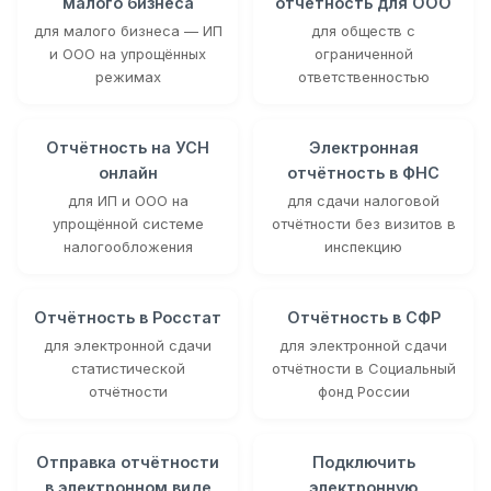
малого бизнеса
отчётность для ООО
для малого бизнеса — ИП
для обществ с
и ООО на упрощённых
ограниченной
режимах
ответственностью
Отчётность на УСН
Электронная
онлайн
отчётность в ФНС
для ИП и ООО на
для сдачи налоговой
упрощённой системе
отчётности без визитов в
налогообложения
инспекцию
Отчётность в Росстат
Отчётность в СФР
для электронной сдачи
для электронной сдачи
статистической
отчётности в Социальный
отчётности
фонд России
Отправка отчётности
Подключить
в электронном виде
электронную