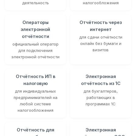
деятельность
налогообложения
Операторы
Отчётность через
электронной
интернет
отчётности
для сдачи отчётности
онлайн без бумаги и
официальный оператор
визитов
для подключения
электронной отчётности
Отчётность ИП в
Электронная
налоговую
отчётность из 1С
для индивидуальных
для бухгалтеров,
предпринимателей на
работающих в
любой системе
программах 1С
налогообложения
Отчётность для
Электронная