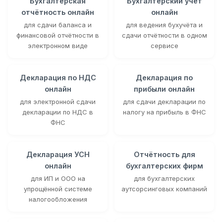
Бухгалтерская
Бухгалтерский учёт
отчётность онлайн
онлайн
для сдачи баланса и
для ведения бухучёта и
финансовой отчётности в
сдачи отчётности в одном
электронном виде
сервисе
Декларация по НДС
Декларация по
онлайн
прибыли онлайн
для электронной сдачи
для сдачи декларации по
декларации по НДС в
налогу на прибыль в ФНС
ФНС
Декларация УСН
Отчётность для
онлайн
бухгалтерских фирм
для ИП и ООО на
для бухгалтерских
упрощённой системе
аутсорсинговых компаний
налогообложения