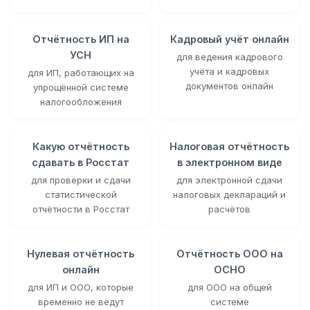
Отчётность ИП на
Кадровый учёт онлайн
УСН
для ведения кадрового
учёта и кадровых
для ИП, работающих на
документов онлайн
упрощённой системе
налогообложения
Какую отчётность
Налоговая отчётность
сдавать в Росстат
в электронном виде
для проверки и сдачи
для электронной сдачи
статистической
налоговых деклараций и
отчётности в Росстат
расчётов
Нулевая отчётность
Отчётность ООО на
онлайн
ОСНО
для ИП и ООО, которые
для ООО на общей
временно не ведут
системе