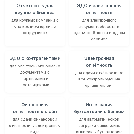
Отчётность для
ЭДО и электронная
крупного бизнеса
отчётность
для крупных компаний с
для электронного
множеством юрлиц и
документооборота и
сотрудников
сдачи отчётности в одном
сервисе
ЭДО с контрагентами
Электронная
отчётность
для электронного обмена
документами с
для сдачи отчётности во
партнёрами и
все контролирующие
поставщиками
органы онлайн
Финансовая
Интеграция
отчётность онлайн
бухгалтерии с банком
для сдачи финансовой
для автоматической
отчётности в электронном
загрузки банковских
виде
выписок в бухгалтерию