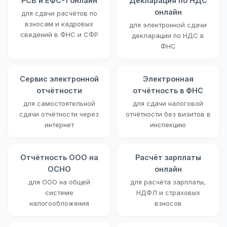
РСВ и ЕФС-1 онлайн
Декларация по НДС
онлайн
для сдачи расчётов по
взносам и кадровых
для электронной сдачи
сведений в ФНС и СФР
декларации по НДС в
ФНС
Сервис электронной
Электронная
отчётности
отчётность в ФНС
для самостоятельной
для сдачи налоговой
сдачи отчётности через
отчётности без визитов в
интернет
инспекцию
Отчётность ООО на
Расчёт зарплаты
ОСНО
онлайн
для ООО на общей
для расчёта зарплаты,
системе
НДФЛ и страховых
налогообложения
взносов