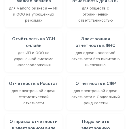
малого бизнеса
отчётность для ООО
для малого бизнеса — ИП
для обществ с
и ООО на упрощённых
ограниченной
режимах
ответственностью
Отчётность на УСН
Электронная
онлайн
отчётность в ФНС
для ИП и ООО на
для сдачи налоговой
упрощённой системе
отчётности без визитов в
налогообложения
инспекцию
Отчётность в Росстат
Отчётность в СФР
для электронной сдачи
для электронной сдачи
статистической
отчётности в Социальный
отчётности
фонд России
Отправка отчётности
Подключить
в электронном виде
электронную