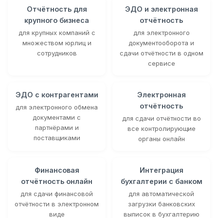
Отчётность для
ЭДО и электронная
крупного бизнеса
отчётность
для крупных компаний с
для электронного
множеством юрлиц и
документооборота и
сотрудников
сдачи отчётности в одном
сервисе
ЭДО с контрагентами
Электронная
отчётность
для электронного обмена
документами с
для сдачи отчётности во
партнёрами и
все контролирующие
поставщиками
органы онлайн
Финансовая
Интеграция
отчётность онлайн
бухгалтерии с банком
для сдачи финансовой
для автоматической
отчётности в электронном
загрузки банковских
виде
выписок в бухгалтерию