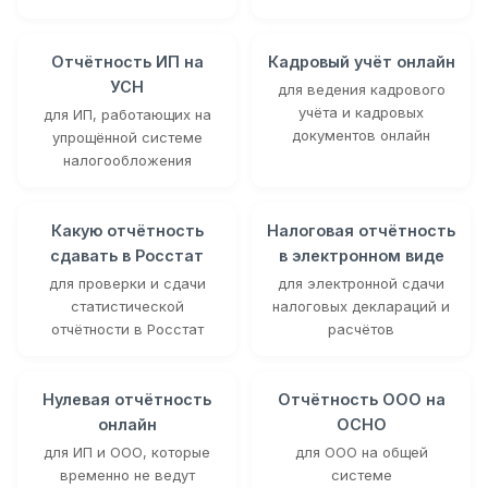
Отчётность ИП на
Кадровый учёт онлайн
УСН
для ведения кадрового
учёта и кадровых
для ИП, работающих на
документов онлайн
упрощённой системе
налогообложения
Какую отчётность
Налоговая отчётность
сдавать в Росстат
в электронном виде
для проверки и сдачи
для электронной сдачи
статистической
налоговых деклараций и
отчётности в Росстат
расчётов
Нулевая отчётность
Отчётность ООО на
онлайн
ОСНО
для ИП и ООО, которые
для ООО на общей
временно не ведут
системе