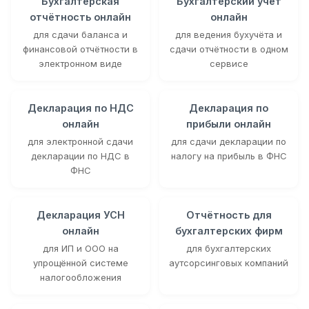
Бухгалтерская
Бухгалтерский учёт
отчётность онлайн
онлайн
для сдачи баланса и
для ведения бухучёта и
финансовой отчётности в
сдачи отчётности в одном
электронном виде
сервисе
Декларация по НДС
Декларация по
онлайн
прибыли онлайн
для электронной сдачи
для сдачи декларации по
декларации по НДС в
налогу на прибыль в ФНС
ФНС
Декларация УСН
Отчётность для
онлайн
бухгалтерских фирм
для ИП и ООО на
для бухгалтерских
упрощённой системе
аутсорсинговых компаний
налогообложения