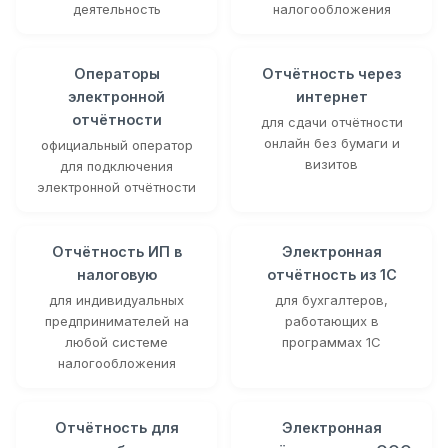
деятельность
налогообложения
Операторы
Отчётность через
электронной
интернет
отчётности
для сдачи отчётности
онлайн без бумаги и
официальный оператор
визитов
для подключения
электронной отчётности
Отчётность ИП в
Электронная
налоговую
отчётность из 1С
для индивидуальных
для бухгалтеров,
предпринимателей на
работающих в
любой системе
программах 1С
налогообложения
Отчётность для
Электронная