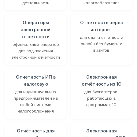
деятельность
налогообложения
Операторы
Отчётность через
электронной
интернет
отчётности
для сдачи отчётности
онлайн без бумаги и
официальный оператор
визитов
для подключения
электронной отчётности
Отчётность ИП в
Электронная
налоговую
отчётность из 1С
для индивидуальных
для бухгалтеров,
предпринимателей на
работающих в
любой системе
программах 1С
налогообложения
Отчётность для
Электронная