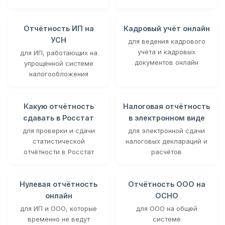
Отчётность ИП на
Кадровый учёт онлайн
УСН
для ведения кадрового
учёта и кадровых
для ИП, работающих на
документов онлайн
упрощённой системе
налогообложения
Какую отчётность
Налоговая отчётность
сдавать в Росстат
в электронном виде
для проверки и сдачи
для электронной сдачи
статистической
налоговых деклараций и
отчётности в Росстат
расчётов
Нулевая отчётность
Отчётность ООО на
онлайн
ОСНО
для ИП и ООО, которые
для ООО на общей
временно не ведут
системе