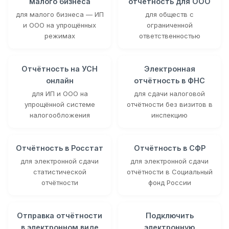
малого бизнеса
отчётность для ООО
для малого бизнеса — ИП
для обществ с
и ООО на упрощённых
ограниченной
режимах
ответственностью
Отчётность на УСН
Электронная
онлайн
отчётность в ФНС
для ИП и ООО на
для сдачи налоговой
упрощённой системе
отчётности без визитов в
налогообложения
инспекцию
Отчётность в Росстат
Отчётность в СФР
для электронной сдачи
для электронной сдачи
статистической
отчётности в Социальный
отчётности
фонд России
Отправка отчётности
Подключить
в электронном виде
электронную