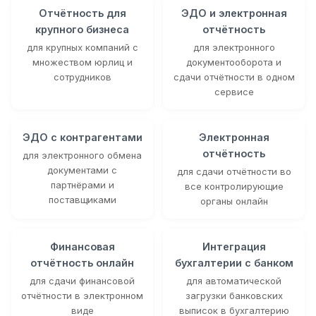
Отчётность для
ЭДО и электронная
крупного бизнеса
отчётность
для крупных компаний с
для электронного
множеством юрлиц и
документооборота и
сотрудников
сдачи отчётности в одном
сервисе
ЭДО с контрагентами
Электронная
отчётность
для электронного обмена
документами с
для сдачи отчётности во
партнёрами и
все контролирующие
поставщиками
органы онлайн
Финансовая
Интеграция
отчётность онлайн
бухгалтерии с банком
для сдачи финансовой
для автоматической
отчётности в электронном
загрузки банковских
виде
выписок в бухгалтерию