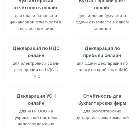
Бухгалтерская
Бухгалтерский учёт
отчётность онлайн
онлайн
для сдачи баланса и
для ведения бухучёта и
финансовой отчётности в
сдачи отчётности в одном
электронном виде
сервисе
Декларация по НДС
Декларация по
онлайн
прибыли онлайн
для электронной сдачи
для сдачи декларации по
декларации по НДС в
налогу на прибыль в ФНС
ФНС
Декларация УСН
Отчётность для
онлайн
бухгалтерских фирм
для ИП и ООО на
для бухгалтерских
упрощённой системе
аутсорсинговых компаний
налогообложения