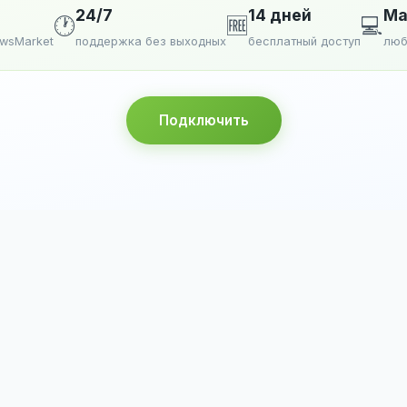
24/7
14 дней
Ma
🕐
🆓
💻
ewsMarket
поддержка без выходных
бесплатный доступ
люб
Подключить