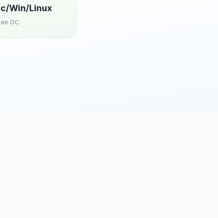
c/Win/Linux
ая ОС