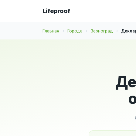
Lifeproof
Главная
Города
Зерноград
Деклар
Де