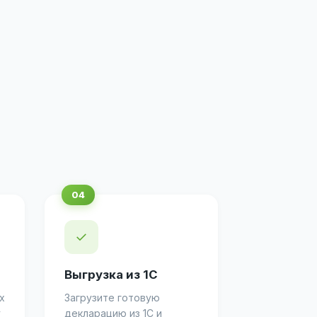
✓
Выгрузка из 1С
х
Загрузите готовую
у
декларацию из 1С и