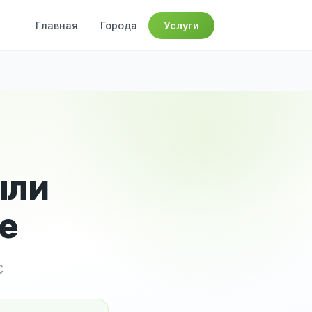
Главная
Города
Услуги
ыли
е
С