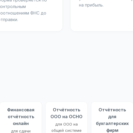
на прибыль.
контрольным
соотношениям ФНС до
отправки.
Финансовая
Отчётность
Отчётность
отчётность
ООО на ОСНО
для
онлайн
бухгалтерских
для ООО на
фирм
общей системе
для сдачи