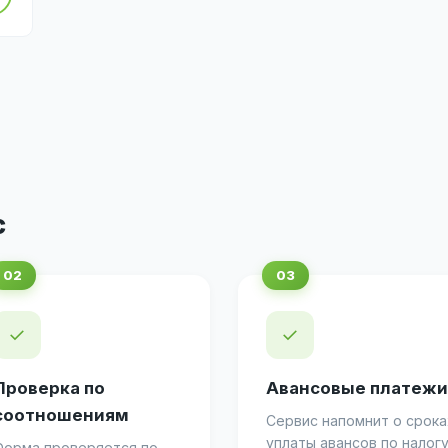
с
✓
✓
Проверка по
Авансовые платежи
соотношениям
Сервис напомнит о срока
уплаты авансов по налог
Форма проверяется по