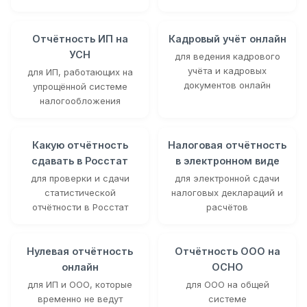
Отчётность ИП на
Кадровый учёт онлайн
УСН
для ведения кадрового
учёта и кадровых
для ИП, работающих на
документов онлайн
упрощённой системе
налогообложения
Какую отчётность
Налоговая отчётность
сдавать в Росстат
в электронном виде
для проверки и сдачи
для электронной сдачи
статистической
налоговых деклараций и
отчётности в Росстат
расчётов
Нулевая отчётность
Отчётность ООО на
онлайн
ОСНО
для ИП и ООО, которые
для ООО на общей
временно не ведут
системе