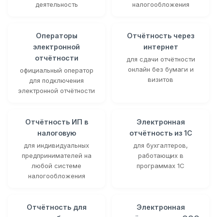
деятельность
налогообложения
Операторы
Отчётность через
электронной
интернет
отчётности
для сдачи отчётности
онлайн без бумаги и
официальный оператор
визитов
для подключения
электронной отчётности
Отчётность ИП в
Электронная
налоговую
отчётность из 1С
для индивидуальных
для бухгалтеров,
предпринимателей на
работающих в
любой системе
программах 1С
налогообложения
Отчётность для
Электронная