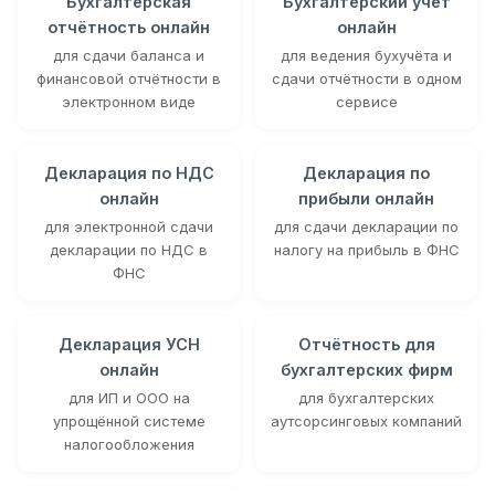
Бухгалтерская
Бухгалтерский учёт
отчётность онлайн
онлайн
для сдачи баланса и
для ведения бухучёта и
финансовой отчётности в
сдачи отчётности в одном
электронном виде
сервисе
Декларация по НДС
Декларация по
онлайн
прибыли онлайн
для электронной сдачи
для сдачи декларации по
декларации по НДС в
налогу на прибыль в ФНС
ФНС
Декларация УСН
Отчётность для
онлайн
бухгалтерских фирм
для ИП и ООО на
для бухгалтерских
упрощённой системе
аутсорсинговых компаний
налогообложения