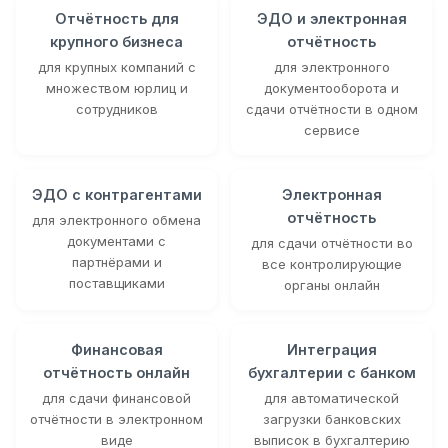
Отчётность для
ЭДО и электронная
крупного бизнеса
отчётность
для крупных компаний с
для электронного
множеством юрлиц и
документооборота и
сотрудников
сдачи отчётности в одном
сервисе
ЭДО с контрагентами
Электронная
отчётность
для электронного обмена
документами с
для сдачи отчётности во
партнёрами и
все контролирующие
поставщиками
органы онлайн
Финансовая
Интеграция
отчётность онлайн
бухгалтерии с банком
для сдачи финансовой
для автоматической
отчётности в электронном
загрузки банковских
виде
выписок в бухгалтерию