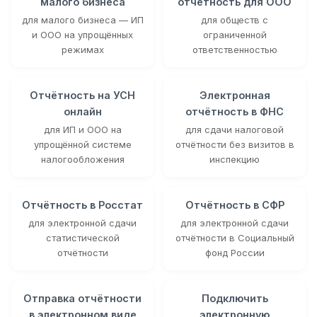
малого бизнеса
отчётность для ООО
для малого бизнеса — ИП
для обществ с
и ООО на упрощённых
ограниченной
режимах
ответственностью
Отчётность на УСН
Электронная
онлайн
отчётность в ФНС
для ИП и ООО на
для сдачи налоговой
упрощённой системе
отчётности без визитов в
налогообложения
инспекцию
Отчётность в Росстат
Отчётность в СФР
для электронной сдачи
для электронной сдачи
статистической
отчётности в Социальный
отчётности
фонд России
Отправка отчётности
Подключить
в электронном виде
электронную