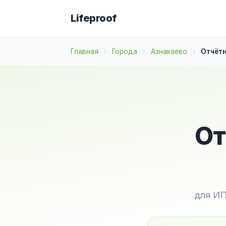
Lifeproof
Главная
Города
Азнакаево
Отчётн
От
для ИП