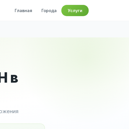
Главная
Города
Услуги
Н в
ложения