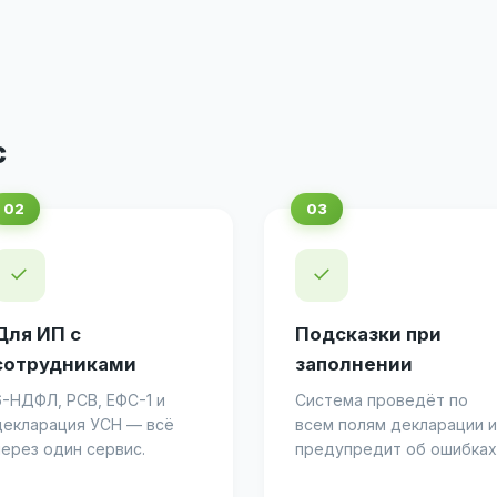
с
✓
✓
Для ИП с
Подсказки при
сотрудниками
заполнении
6-НДФЛ, РСВ, ЕФС-1 и
Система проведёт по
декларация УСН — всё
всем полям декларации и
через один сервис.
предупредит об ошибках