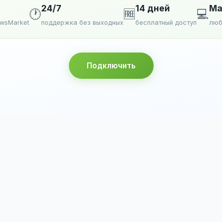
24/7
14 дней
Ma
🕐
🆓
💻
ewsMarket
поддержка без выходных
бесплатный доступ
люб
Подключить