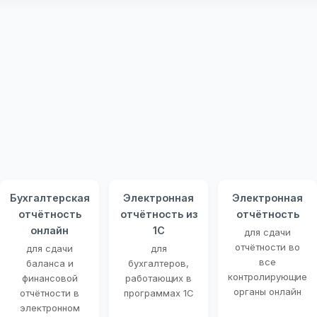
Бухгалтерская
Электронная
Электронная
отчётность
отчётность из
отчётность
онлайн
1С
для сдачи
отчётности во
для сдачи
для
все
баланса и
бухгалтеров,
контролирующие
финансовой
работающих в
органы онлайн
отчётности в
программах 1С
электронном